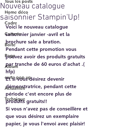
Tous les posts
Nouveau catalogue
Home déco
saisonnier Stampin'Up!
Cadre
Voici le nouveau catalogue 
Carterie
saisonnier janvier -avril et la 
brochure sale a bration.
Boite
Pendant cette promotion vous 
Page
pouvez avoir des produits gratuits 
par tranche de 60 euros d'achat .( 
Album
hfp) 
carte pop up
Et si vous désirez devenir 
démonstratrice, pendant cette 
Actualités
période c'est encore plus de 
Technique
produits gratuits!!
Si vous n'avez pas de conseillère et 
que vous désirez un exemplaire 
papier, je vous l'envoi avec plaisir!