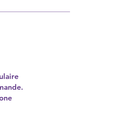
ulaire
mande.
hone