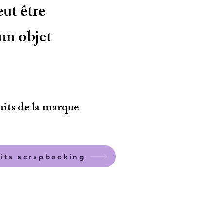
ut être
 un objet
uits de la marque
its scrapbooking