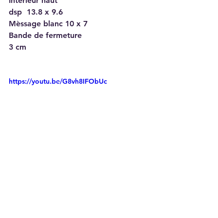
Intérieur haut
dsp  13.8 x 9.6
Mèssage blanc 10 x 7
Bande de fermeture
3 cm
https://youtu.be/G8vh8IFObUc
Merci d'être passé
N'hésitez pas à vous abonner et à 
laisser un petit commentaire. Et 
n'oubliez pas 1 partage = 1 soutient 