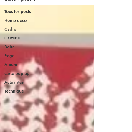
Tous les posts
Home déco
Cadre
Carterie
Boite
Page
Album
carte pop up
Actualités
Technique