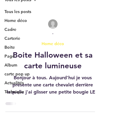
Tous les posts
Home déco
Cadre
-
Carterie
Home déco
Boite
Boite Halloween et sa
Page
carte lumineuse
Album
carte pop up
Bonjour à tous. Aujourd'hui je vous
Actualités
présente une carte chevalet derrière
Technique
laquelle j'ai glisser une petite bougie LED
pour avoir ce petit...