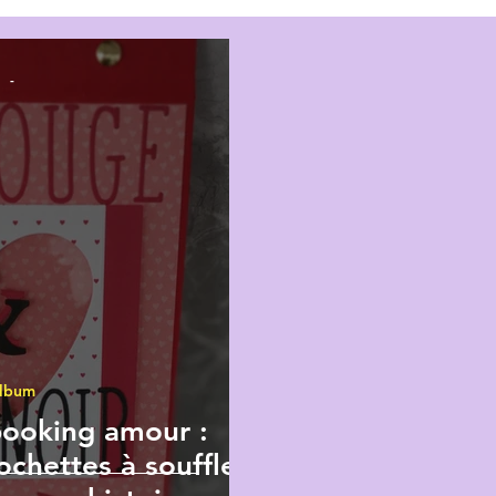
Actualités
Technique
-
lbum
ooking amour :
chettes à soufflet