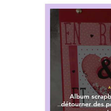
Album
carte pop up
A
Album scrapb
détourner des po