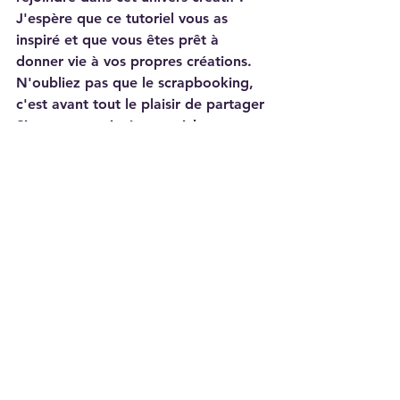
J'espère que ce tutoriel vous as 
inspiré et que vous êtes prêt à 
donner vie à vos propres créations.
N'oubliez pas que le scrapbooking, 
c'est avant tout le plaisir de partager
Si vous avez aimé cet article, 
n'hésitez pas à explorer d'autres 
idées sur le blog ou à découvrir les 
produits que j'ai mentionnés pour 
vous aider dans vos projets.
À très bientôt pour de nouvelles 
aventures créatives !