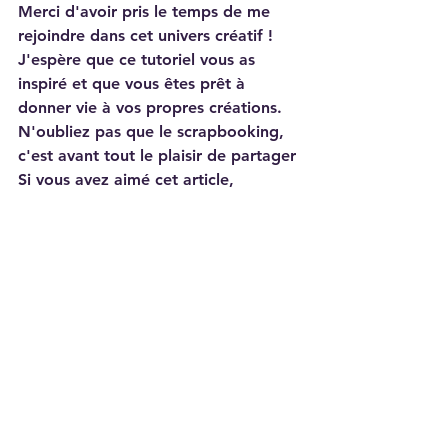
Merci d'avoir pris le temps de me 
rejoindre dans cet univers créatif !
J'espère que ce tutoriel vous as 
inspiré et que vous êtes prêt à 
donner vie à vos propres créations.
N'oubliez pas que le scrapbooking, 
c'est avant tout le plaisir de partager
Si vous avez aimé cet article, 
n'hésitez pas à explorer d'autres 
idées sur le blog ou à découvrir les 
produits que j'ai mentionnés pour 
vous aider dans vos projets.
À très bientôt pour de nouvelles 
aventures créatives !
tuto
StampinUp!
#scrapbooking
Home déco