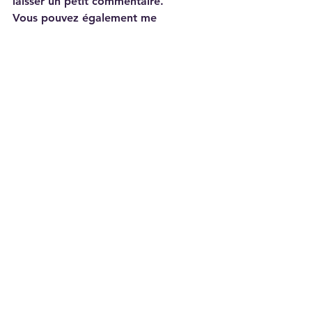
laisser un petit commentaire.
Vous pouvez également me 
contacter directement pour toutes 
questions et également partager vos 
créations en ajoutant # scrapavalou
carte
stampin Up!
vidéo
in color
Carterie