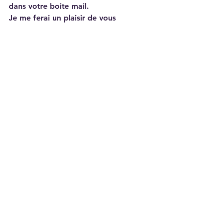
dans votre boite mail.
Je me ferai un plaisir de vous 
répondre si vous avez des questions
contacts
carte
#stampinup
vidéo
popup
#carterie
carte pop up
Carterie