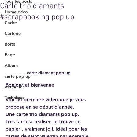
Tous les posts
Carte trio diamants
Home déco
#scrapbooking pop up
Cadre
Carterie
Boite
Page
Album
carte diamant pop up
carte pop up
Bonjour et bienvenue
Actualités
Technique
Voici la première vidéo que je vous 
propose en se début d'année.
Une carte trio diamants pop up.
Très facile à réaliser, je trouve ce 
papier , vraiment joli. Idéal pour les 
cartes de saint valentin par exemple.