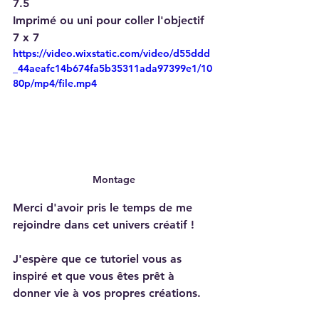
7.5
Imprimé ou uni pour coller l'objectif 
7 x 7
https://video.wixstatic.com/video/d55ddd
_44aeafc14b674fa5b35311ada97399e1/10
80p/mp4/file.mp4
Montage
Merci d'avoir pris le temps de me 
rejoindre dans cet univers créatif !
J'espère que ce tutoriel vous as 
inspiré et que vous êtes prêt à 
donner vie à vos propres créations.