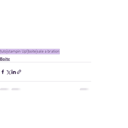
tuto
stampin Up!
boite
sale a bration
Boite
Voir tout
Posts récents