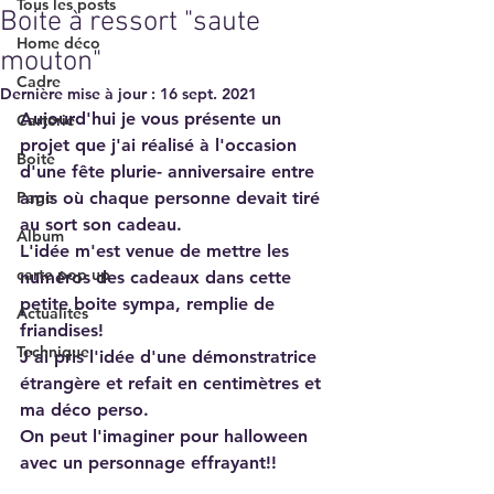
Tous les posts
Boite à ressort "saute
Home déco
mouton"
Cadre
Dernière mise à jour :
16 sept. 2021
Aujourd'hui je vous présente un 
Carterie
projet que j'ai réalisé à l'occasion 
Boite
d'une fête plurie- anniversaire entre 
Page
amis où chaque personne devait tiré 
au sort son cadeau.
Album
L'idée m'est venue de mettre les 
carte pop up
numéros des cadeaux dans cette 
petite boite sympa, remplie de 
Actualités
friandises!
Technique
J'ai pris l'idée d'une démonstratrice 
étrangère et refait en centimètres et 
ma déco perso.
On peut l'imaginer pour halloween 
avec un personnage effrayant!!