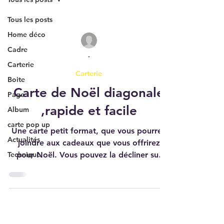
Tous les posts
Home déco
Cadre
-
Carterie
Carterie
Boite
Carte de Noël diagonale
Page
,rapide et facile
Album
carte pop up
Une carte petit format, que vous pourrez
Actualités
joindre aux cadeaux que vous offrirez
Technique
pour Noël. Vous pouvez la décliner sur
plusieurs thèmes et...